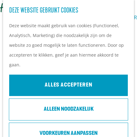
Z
BEDRIJFSUITJES
DEZE WEBSITE GEBRUIKT COOKIES
G
o
M
VERGADEREN IN DE NATUUR
a
Deze website maakt gebruik van cookies (Functioneel,
e
e
n
Analytisch, Marketing) die noodzakelijk zijn om de
k
n
a
website zo goed mogelijk te laten functioneren. Door op
e
u
a
accepteren te klikken, geef je aan hiermee akkoord te
n
r
gaan.
d
e
ALLES ACCEPTEREN
h
o
ALLEEN NOODZAKELIJK
m
e
p
VOORKEUREN AANPASSEN