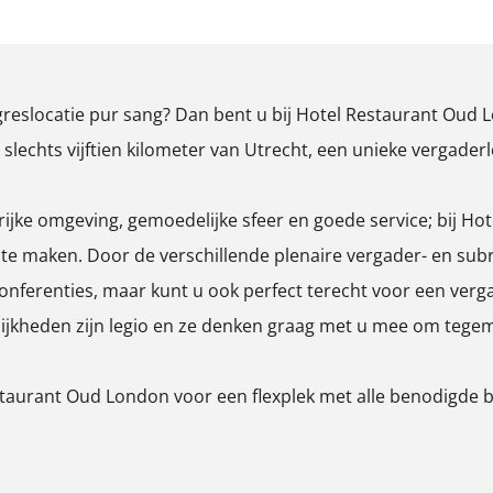
O
p
e
reslocatie pur sang? Dan bent u bij Hotel Restaurant Oud Lo
n
 slechts vijftien kilometer van Utrecht, een unieke vergade
p
o
osrijke omgeving, gemoedelijke sfeer en goede service; bij H
p
 te maken. Door de verschillende plenaire vergader- en su
u
nferenties, maar kunt u ook perfect terecht voor een verga
p
lijkheden zijn legio en ze denken graag met u mee om tege
m
e
taurant Oud London voor een flexplek met alle benodigde bu
t
v
e