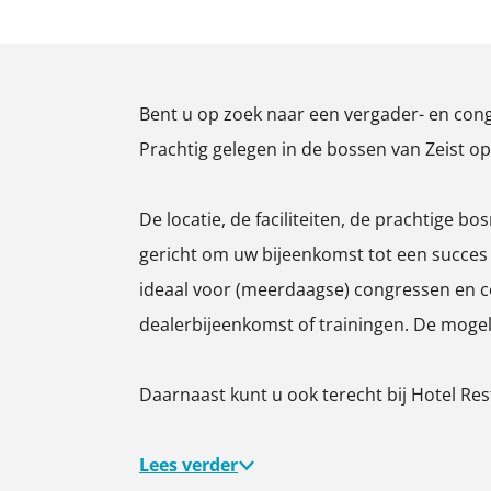
O
n
L
d
u
n
p
d
o
L
d
d
e
o
n
o
L
o
Bent u op zoek naar een vergader- en cong
n
n
d
n
o
n
Prachtig gelegen in de bossen van Zeist op
p
o
d
n
o
n
o
d
De locatie, de faciliteiten, de prachtige b
p
n
o
gericht om uw bijeenkomst tot een succes
u
n
ideaal voor (meerdaagse) congressen en co
p
dealerbijeenkomst of trainingen. De moge
m
e
Daarnaast kunt u ook terecht bij Hotel Res
t
v
Lees verder
e