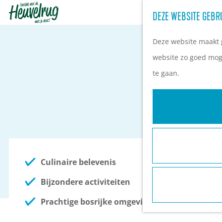
DEZE WEBSITE GEBR
G
a
Deze website maakt g
n
website zo goed moge
a
te gaan.
a
r
d
e
h
Culinaire belevenis
o
m
Bijzondere activiteiten
e
Prachtige bosrijke omgeving
p