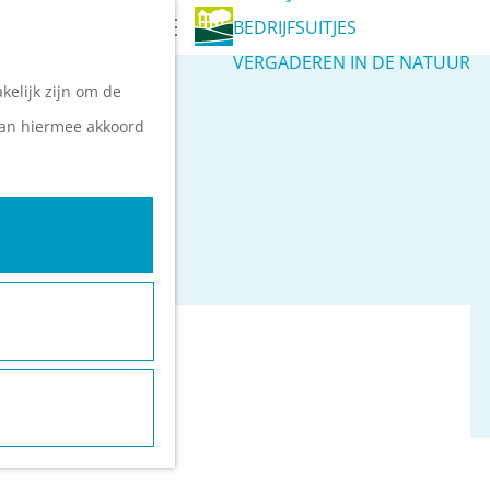
Z
BEDRIJFSUITJES
o
M
VERGADEREN IN DE NATUUR
kelijk zijn om de
e
e
 aan hiermee akkoord
k
n
e
u
n