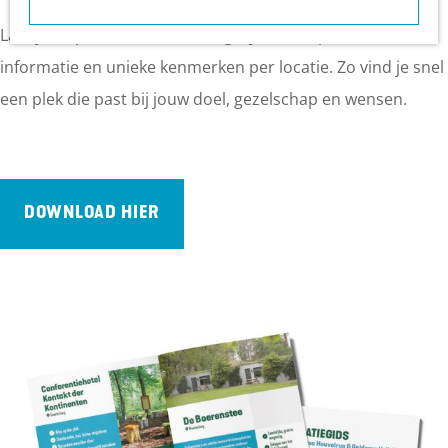
a
Laat je inspireren door de mogelijkheden, praktische
g
informatie en unieke kenmerken per locatie. Zo vind je snel
e
een plek die past bij jouw doel, gezelschap en wensen.
DOWNLOAD HIER