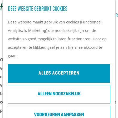
Z
BEDRIJFSUITJES
DEZE WEBSITE GEBRUIKT COOKIES
G
o
M
VERGADEREN IN DE NATUUR
a
Deze website maakt gebruik van cookies (Functioneel,
e
e
n
Analytisch, Marketing) die noodzakelijk zijn om de
k
n
DOWNLOAD DE GRATIS LOCATIEGIDS
a
website zo goed mogelijk te laten functioneren. Door op
e
u
a
accepteren te klikken, geef je aan hiermee akkoord te
n
r
gaan.
Op zoek naar een inspirerende plek voor een
d
vergadering, training, heisessie of meerdaags event? In
e
ALLES ACCEPTEREN
onze Locatiegids Utrechtse Heuvelrug & Gelderse Vallei
h
vind je een zorgvuldig geselecteerd overzicht van
o
bijzondere locaties midden in het groen. Van sfeervolle
ALLEEN NOODZAKELIJK
m
conferentiehotels tot kleinschalige buitenlocaties: elke
e
plek heeft zijn eigen karakter, faciliteiten en verhaal.
p
VOORKEUREN AANPASSEN