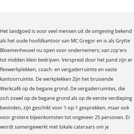
O
O
O
l
e
v
p
p
p
l
e
e
e
e
l
Het landgoed is voor veel mensen uit de omgeving bekend
n
n
n
als het oude hoofdkantoor van MC Gregor en is als Grytte
p
p
p
Bloemenheuvel nu open voor ondernemers; van zzp'ers
o
o
o
tot midden klein bedrijven. Verspreid door het pand zijn er
p
p
p
flexwerkplekken, coach- en vergaderruimte en vaste
u
u
u
kantoorruimte. De werkplekken Zijn het bruisende
p
p
p
Werkcafé op de begane grond. De vergaderruimtes, die
m
m
m
zich zowel op de begane grond als op de eerste verdieping
e
e
e
bevinden, zijn geschikt voor 1-op-1 gesprekken, maar ook
t
t
t
voor grotere bijeenkomsten tot ongeveer 25 personen. Er
v
v
v
wordt samengewerkt met lokale cateraars om je
e
e
e