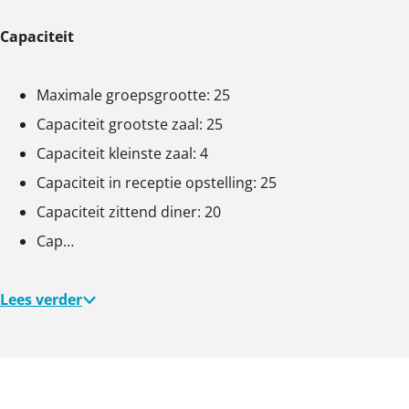
n
n
n
Capaciteit
g
g
g
B
B
B
Maximale groepsgrootte: 25
l
l
l
Capaciteit grootste zaal: 25
o
o
o
Capaciteit kleinste zaal: 4
e
e
e
Capaciteit in receptie opstelling: 25
m
m
m
Capaciteit zittend diner: 20
e
e
e
Cap…
n
n
n
h
h
h
Lees verder
e
e
e
u
u
u
v
v
v
e
e
e