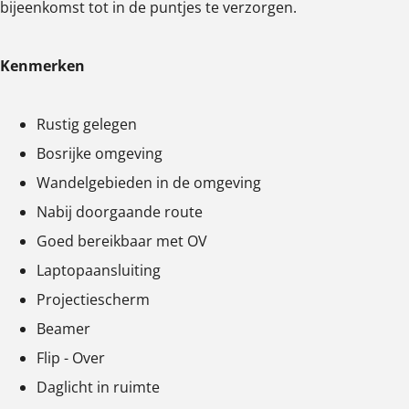
bijeenkomst tot in de puntjes te verzorgen.
r
r
r
g
g
g
Kenmerken
r
r
r
o
o
o
Rustig gelegen
t
t
t
Bosrijke omgeving
e
e
e
Wandelgebieden in de omgeving
a
a
a
Nabij doorgaande route
f
f
f
Goed bereikbaar met OV
b
b
b
Laptopaansluiting
e
e
e
Projectiescherm
e
e
e
Beamer
l
l
l
Flip - Over
d
d
d
Daglicht in ruimte
i
i
i