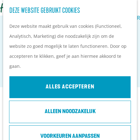
Z
BEDRIJFSUITJES
DEZE WEBSITE GEBRUIKT COOKIES
G
o
M
VERGADEREN IN DE NATUUR
a
Deze website maakt gebruik van cookies (Functioneel,
e
e
n
Analytisch, Marketing) die noodzakelijk zijn om de
k
n
a
website zo goed mogelijk te laten functioneren. Door op
e
u
GRYTTE BLOEMENHEUVEL
a
accepteren te klikken, geef je aan hiermee akkoord te
n
r
gaan.
Driebergen
d
e
ALLES ACCEPTEREN
h
Flexwerkplekken
o
ALLEEN NOODZAKELIJK
m
Coach- en vergaderruimte
e
Vaste kantoorruimte
p
VOORKEUREN AANPASSEN